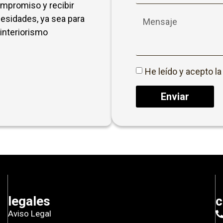
ompromiso y recibir
esidades, ya sea para
 interiorismo
He leído y acepto l
Enviar
legales
c
Aviso Legal